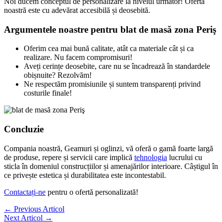
Noi ducem conceptul de personalizare la nivelul următor! Oferta
noastră este cu adevărat accesibilă și deosebită.
Argumentele noastre pentru blat de masă zona Periş
Oferim cea mai bună calitate, atât ca materiale cât și ca
realizare. Nu facem compromisuri!
Aveți cerințe deosebite, care nu se încadrează în standardele
obișnuite? Rezolvăm!
Ne respectăm promisiunile și suntem transparenți privind
costurile finale!
Concluzie
Compania noastră, Geamuri și oglinzi, vă oferă o gamă foarte largă
de produse, repere și servicii care implică
tehnologia
lucrului cu
sticla în domeniul construcțiilor și amenajărilor interioare. Câștigul în
ce privește estetica și durabilitatea este incontestabil.
Contactați-ne
pentru o ofertă personalizată!
←
Previous Articol
Next Articol
→