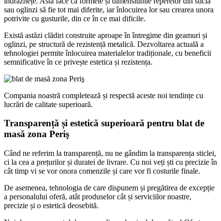
îndrăznețe. Asta face ca formele și dimensiunile reperelor din sticlă
sau oglinzi să fie tot mai diferite, iar înlocuirea lor sau crearea unora
potrivite cu gusturile, din ce în ce mai dificile.
Există astăzi clădiri construite aproape în întregime din geamuri și
oglinzi, pe structură de rezistență metalică. Dezvoltarea actuală a
tehnologiei permite înlocuirea materialelor tradiționale, cu beneficii
semnificative în ce privește estetica și rezistența.
Compania noastră completează și respectă aceste noi tendințe cu
lucrări de calitate superioară.
Transparență și estetică superioară pentru blat de
masă zona Periş
Când ne referim la transparență, nu ne gândim la transparența sticlei,
ci la cea a prețurilor și duratei de livrare. Cu noi veți ști cu precizie în
cât timp vi se vor onora comenzile și care vor fi costurile finale.
De asemenea, tehnologia de care dispunem și pregătirea de excepție
a personalului oferă, atât produselor cât și serviciilor noastre,
precizie și o estetică deosebită.