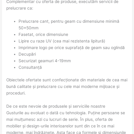
Complementar cu oferta de produse, executăm servicii de
prelucrare ca:
Prelucrare cant, pentru geam cu dimensiune minimă
50x50mm
Fasetat, orice dimensiune
Lipire cu raze UV (cea mai rezistenta lipitură)
Imprimare logo pe orice suprafață de geam sau oglindă
Decupări
Securizat geamuri 4-19mm
Consultanță
Obiectele ofertate sunt confecționate din materiale de cea mai
bună calitate și prelucrare cu cele mai moderne mijloace și
proceduri.
De ce este nevoie de produsele și serviciile noastre
Gusturile au evoluat o dată cu tehnologia. Puține persoane se
mai mulțumesc azi cu lucruri de serie. În plus, oferta de
mobilier și design-urile interioarelor sunt din ce în ce mai
moderne, mai îndrăznețe. Asta face ca formele și dimensiunile