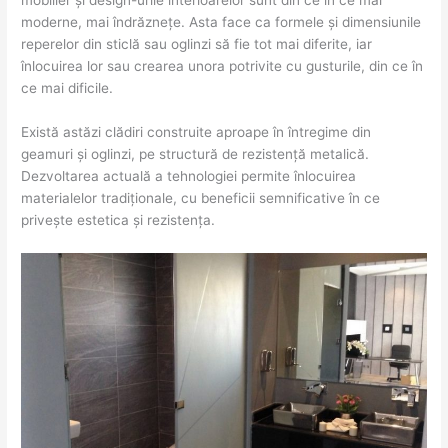
mobilier și design-urile interioarelor sunt din ce în ce mai
moderne, mai îndrăznețe. Asta face ca formele și dimensiunile
reperelor din sticlă sau oglinzi să fie tot mai diferite, iar
înlocuirea lor sau crearea unora potrivite cu gusturile, din ce în
ce mai dificile.
Există astăzi clădiri construite aproape în întregime din
geamuri și oglinzi, pe structură de rezistență metalică.
Dezvoltarea actuală a tehnologiei permite înlocuirea
materialelor tradiționale, cu beneficii semnificative în ce
privește estetica și rezistența.