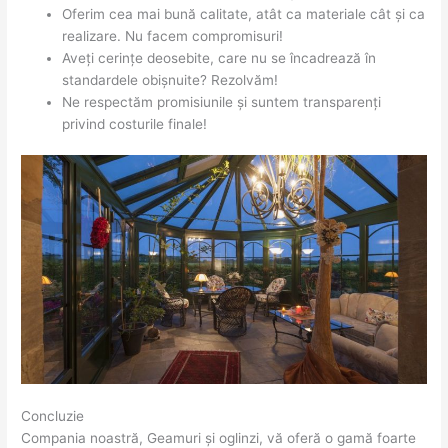
Oferim cea mai bună calitate, atât ca materiale cât și ca
realizare. Nu facem compromisuri!
Aveți cerințe deosebite, care nu se încadrează în
standardele obișnuite? Rezolvăm!
Ne respectăm promisiunile și suntem transparenți
privind costurile finale!
Concluzie
Compania noastră, Geamuri și oglinzi, vă oferă o gamă foarte