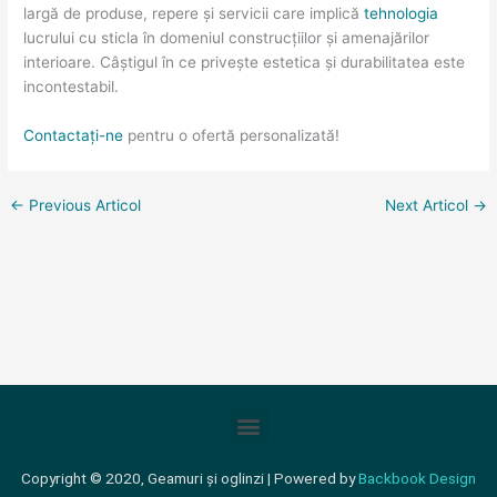
largă de produse, repere și servicii care implică
tehnologia
lucrului cu sticla în domeniul construcțiilor și amenajărilor
interioare. Câștigul în ce privește estetica și durabilitatea este
incontestabil.
Contactați-ne
pentru o ofertă personalizată!
←
Previous Articol
Next Articol
→
Meniu
Copyright © 2020, Geamuri și oglinzi | Powered by
Backbook Design