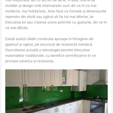
mai mulțumesc azi cu lucruri de serie. În plus, oferta de
mobilier și design-urile interioarelor sunt din ce în ce mai
moderne, mai îndrăznețe. Asta face ca formele și dimensiunile
reperelor din sticlă sau oglinzi să fie tot mai diferite, iar
înlocuirea lor sau crearea unora potrivite cu gusturile, din ce în
ce mai dificile.
Există astăzi clădiri construite aproape în întregime din
geamuri și oglinzi, pe structură de rezistență metalică.
Dezvoltarea actuală a tehnologiei permite înlocuirea
materialelor tradiționale, cu beneficii semnificative în ce
privește estetica și rezistența.