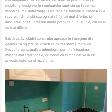
mai mulțumesc azi cu lucruri de serie. În plus, oferta de
mobilier și design-urile interioarelor sunt din ce în ce mai
moderne, mai îndrăznețe. Asta face ca formele și dimensiunile
reperelor din sticlă sau oglinzi să fie tot mai diferite, iar
înlocuirea lor sau crearea unora potrivite cu gusturile, din ce în
ce mai dificile.
Există astăzi clădiri construite aproape în întregime din
geamuri și oglinzi, pe structură de rezistență metalică.
Dezvoltarea actuală a tehnologiei permite înlocuirea
materialelor tradiționale, cu beneficii semnificative în ce
privește estetica și rezistența.