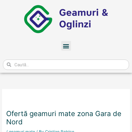
Skip
to
content
Meniu
Caută
Ofertă geamuri mate zona Gara de
Nord
/
geamuri mate
/ By
Cristian Patrice