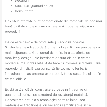
Decupări
Securizat geamuri 4-19mm
Consultanță
Obiectele ofertate sunt confecționate din materiale de cea mai
bună calitate și prelucrare cu cele mai moderne mijloace și
proceduri.
De ce este nevoie de produsele și serviciile noastre
Gusturile au evoluat o dată cu tehnologia. Puține persoane se
mai mulțumesc azi cu lucruri de serie. În plus, oferta de
mobilier și design-urile interioarelor sunt din ce în ce mai
moderne, mai îndrăznețe. Asta face ca formele și dimensiunile
reperelor din sticlă sau oglinzi să fie tot mai diferite, iar
înlocuirea lor sau crearea unora potrivite cu gusturile, din ce în
ce mai dificile.
Există astăzi clădiri construite aproape în întregime din
geamuri și oglinzi, pe structură de rezistență metalică.
Dezvoltarea actuală a tehnologiei permite înlocuirea
materialelor tradiționale, cu beneficii semnificative în ce