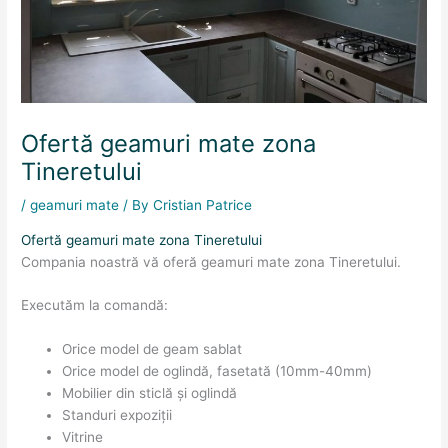
Ofertă geamuri mate zona
Tineretului
/
geamuri mate
/ By
Cristian Patrice
Ofertă geamuri mate zona Tineretului
Compania noastră vă oferă geamuri mate zona Tineretului.
Executăm la comandă:
Orice model de geam sablat
Orice model de oglindă, fasetată (10mm-40mm)
Mobilier din sticlă și oglindă
Standuri expoziții
Vitrine