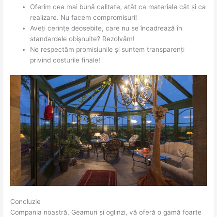
Oferim cea mai bună calitate, atât ca materiale cât și ca
realizare. Nu facem compromisuri!
Aveți cerințe deosebite, care nu se încadrează în
standardele obișnuite? Rezolvăm!
Ne respectăm promisiunile și suntem transparenți
privind costurile finale!
Concluzie
Compania noastră, Geamuri și oglinzi, vă oferă o gamă foarte