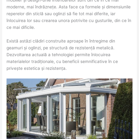
mobilier și design-urile interioarelor sunt din ce în ce mai
moderne, mai îndrăznețe. Asta face ca formele și dimensiunile
reperelor din sticlă sau oglinzi să fie tot mai diferite, iar
înlocuirea lor sau crearea unora potrivite cu gusturile, din ce în
ce mai dificile.
Există astăzi clădiri construite aproape în întregime din
geamuri și oglinzi, pe structură de rezistență metalică.
Dezvoltarea actuală a tehnologiei permite înlocuirea
materialelor tradiționale, cu beneficii semnificative în ce
privește estetica și rezistența.