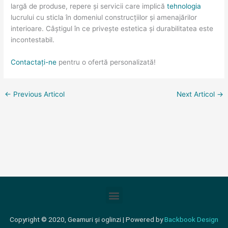
largă de produse, repere și servicii care implică
tehnologia
lucrului cu sticla în domeniul construcțiilor și amenajărilor
interioare. Câștigul în ce privește estetica și durabilitatea este
incontestabil.
Contactați-ne
pentru o ofertă personalizată!
←
Previous Articol
Next Articol
→
Meniu
Copyright © 2020, Geamuri și oglinzi | Powered by
Backbook Design