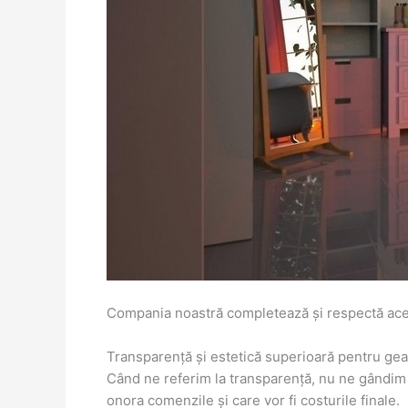
Compania noastră completează și respectă acest
Transparență și estetică superioară pentru geam
Când ne referim la transparență, nu ne gândim la 
onora comenzile și care vor fi costurile finale.