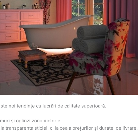
e noi tendințe cu lucrări de calitate superioară.
uri și oglinzi zona Victoriei
transparența sticlei, ci la cea a prețurilor și duratei de livrare. 