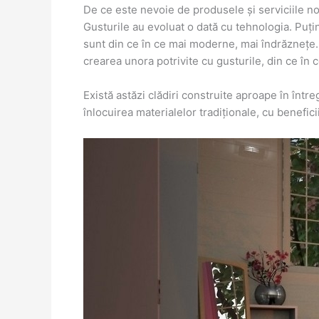
De ce este nevoie de produsele și serviciile n
Gusturile au evoluat o dată cu tehnologia. Puți
sunt din ce în ce mai moderne, mai îndrăznețe. A
crearea unora potrivite cu gusturile, din ce în ce
Există astăzi clădiri construite aproape în într
înlocuirea materialelor tradiționale, cu benefici