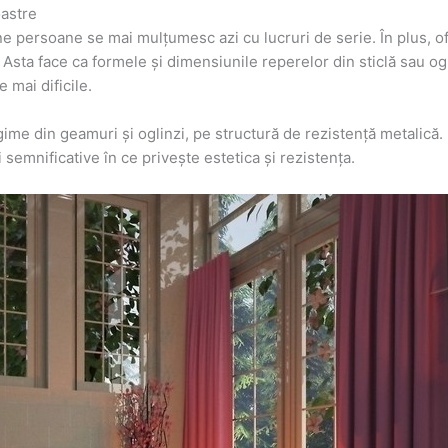
oastre
ne persoane se mai mulțumesc azi cu lucruri de serie. În plus, of
sta face ca formele și dimensiunile reperelor din sticlă sau oglinz
 mai dificile.
egime din geamuri și oglinzi, pe structură de rezistență metalică
i semnificative în ce privește estetica și rezistența.