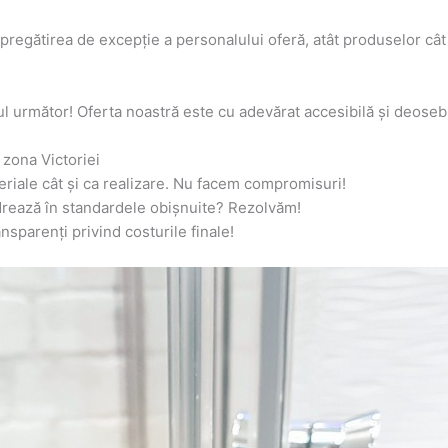
gătirea de excepție a personalului oferă, atât produselor cât și
l următor! Oferta noastră este cu adevărat accesibilă și deosebi
zona Victoriei
eriale cât și ca realizare. Nu facem compromisuri!
adrează în standardele obișnuite? Rezolvăm!
sparenți privind costurile finale!