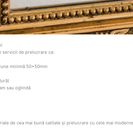
ei
ervicii de prelucrare ca:
nsiune minimă 50x50mm
tură)
eam sau oglindă
riale de cea mai bună calitate și prelucrare cu cele mai moderne