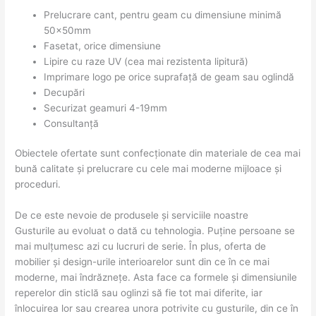
Prelucrare cant, pentru geam cu dimensiune minimă
50x50mm
Fasetat, orice dimensiune
Lipire cu raze UV (cea mai rezistenta lipitură)
Imprimare logo pe orice suprafață de geam sau oglindă
Decupări
Securizat geamuri 4-19mm
Consultanță
Obiectele ofertate sunt confecționate din materiale de cea mai
bună calitate și prelucrare cu cele mai moderne mijloace și
proceduri.
De ce este nevoie de produsele și serviciile noastre
Gusturile au evoluat o dată cu tehnologia. Puține persoane se
mai mulțumesc azi cu lucruri de serie. În plus, oferta de
mobilier și design-urile interioarelor sunt din ce în ce mai
moderne, mai îndrăznețe. Asta face ca formele și dimensiunile
reperelor din sticlă sau oglinzi să fie tot mai diferite, iar
înlocuirea lor sau crearea unora potrivite cu gusturile, din ce în