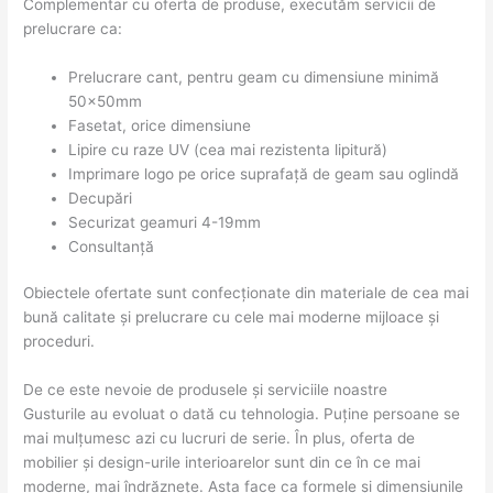
Complementar cu oferta de produse, executăm servicii de
prelucrare ca:
Prelucrare cant, pentru geam cu dimensiune minimă
50x50mm
Fasetat, orice dimensiune
Lipire cu raze UV (cea mai rezistenta lipitură)
Imprimare logo pe orice suprafață de geam sau oglindă
Decupări
Securizat geamuri 4-19mm
Consultanță
Obiectele ofertate sunt confecționate din materiale de cea mai
bună calitate și prelucrare cu cele mai moderne mijloace și
proceduri.
De ce este nevoie de produsele și serviciile noastre
Gusturile au evoluat o dată cu tehnologia. Puține persoane se
mai mulțumesc azi cu lucruri de serie. În plus, oferta de
mobilier și design-urile interioarelor sunt din ce în ce mai
moderne, mai îndrăznețe. Asta face ca formele și dimensiunile