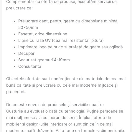
Complementar cu oferta de produse, executăm servicii de
prelucrare ca:
Prelucrare cant, pentru geam cu dimensiune minimă
50x50mm
Fasetat, orice dimensiune
Lipire cu raze UV (cea mai rezistenta lipitură)
Imprimare logo pe orice suprafață de geam sau oglindă
Decupări
Securizat geamuri 4-19mm
Consultanță
Obiectele ofertate sunt confecționate din materiale de cea mai
bună calitate și prelucrare cu cele mai moderne mijloace și
proceduri.
De ce este nevoie de produsele și serviciile noastre
Gusturile au evoluat o dată cu tehnologia. Puține persoane se
mai mulțumesc azi cu lucruri de serie. În plus, oferta de
mobilier și design-urile interioarelor sunt din ce în ce mai
moderne, mai îndrăznețe. Asta face ca formele și dimensiunile