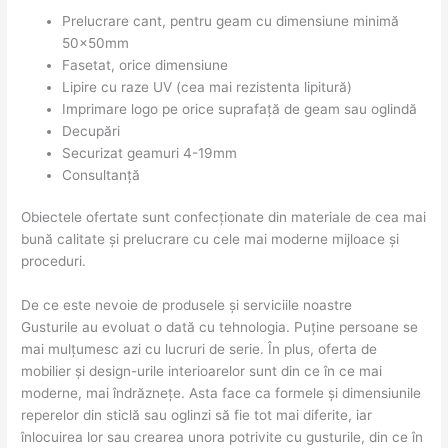
Prelucrare cant, pentru geam cu dimensiune minimă
50x50mm
Fasetat, orice dimensiune
Lipire cu raze UV (cea mai rezistenta lipitură)
Imprimare logo pe orice suprafață de geam sau oglindă
Decupări
Securizat geamuri 4-19mm
Consultanță
Obiectele ofertate sunt confecționate din materiale de cea mai
bună calitate și prelucrare cu cele mai moderne mijloace și
proceduri.
De ce este nevoie de produsele și serviciile noastre
Gusturile au evoluat o dată cu tehnologia. Puține persoane se
mai mulțumesc azi cu lucruri de serie. În plus, oferta de
mobilier și design-urile interioarelor sunt din ce în ce mai
moderne, mai îndrăznețe. Asta face ca formele și dimensiunile
reperelor din sticlă sau oglinzi să fie tot mai diferite, iar
înlocuirea lor sau crearea unora potrivite cu gusturile, din ce în