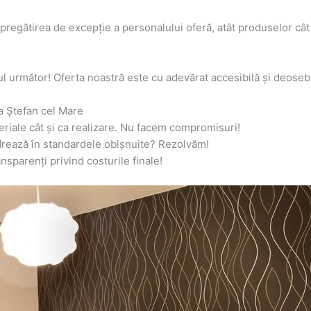
gătirea de excepție a personalului oferă, atât produselor cât și
l următor! Oferta noastră este cu adevărat accesibilă și deosebi
a Ștefan cel Mare
eriale cât și ca realizare. Nu facem compromisuri!
adrează în standardele obișnuite? Rezolvăm!
sparenți privind costurile finale!