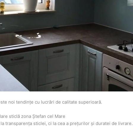
e noi tendințe cu lucrări de calitate superioară.
lare sticlă zona Ștefan cel Mare
transparența sticlei, ci la cea a prețurilor și duratei de livrare. 