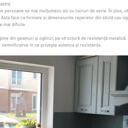
oastre
ne persoane se mai mulțumesc azi cu lucruri de serie. În plus, of
sta face ca formele și dimensiunile reperelor din sticlă sau oglinz
 mai dificile.
egime din geamuri și oglinzi, pe structură de rezistență metalică
i semnificative în ce privește estetica și rezistența.