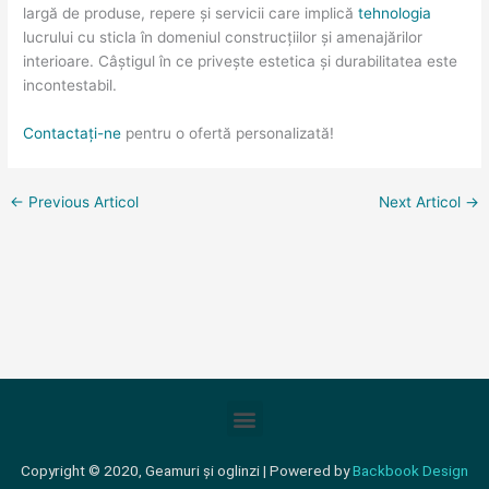
largă de produse, repere și servicii care implică
tehnologia
lucrului cu sticla în domeniul construcțiilor și amenajărilor
interioare. Câștigul în ce privește estetica și durabilitatea este
incontestabil.
Contactați-ne
pentru o ofertă personalizată!
←
Previous Articol
Next Articol
→
Meniu
Copyright © 2020, Geamuri și oglinzi | Powered by
Backbook Design