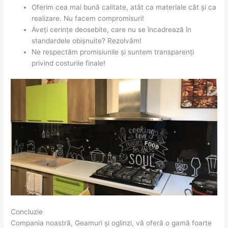
Oferim cea mai bună calitate, atât ca materiale cât și ca
realizare. Nu facem compromisuri!
Aveți cerințe deosebite, care nu se încadrează în
standardele obișnuite? Rezolvăm!
Ne respectăm promisiunile și suntem transparenți
privind costurile finale!
Concluzie
Compania noastră, Geamuri și oglinzi, vă oferă o gamă foarte