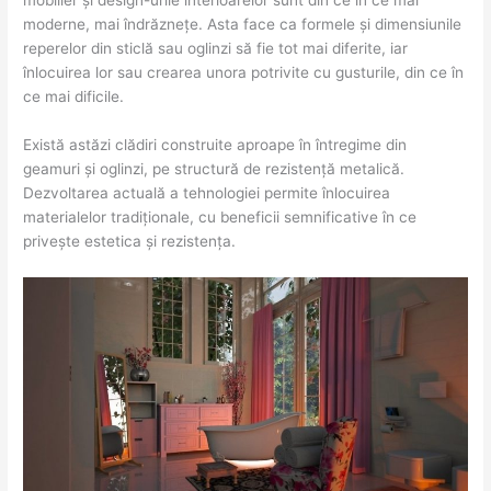
mobilier și design-urile interioarelor sunt din ce în ce mai
moderne, mai îndrăznețe. Asta face ca formele și dimensiunile
reperelor din sticlă sau oglinzi să fie tot mai diferite, iar
înlocuirea lor sau crearea unora potrivite cu gusturile, din ce în
ce mai dificile.
Există astăzi clădiri construite aproape în întregime din
geamuri și oglinzi, pe structură de rezistență metalică.
Dezvoltarea actuală a tehnologiei permite înlocuirea
materialelor tradiționale, cu beneficii semnificative în ce
privește estetica și rezistența.