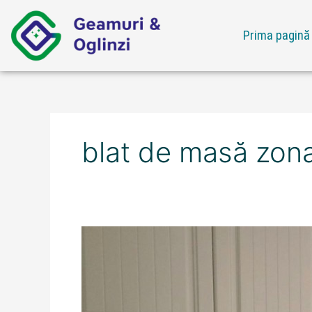
Skip
to
Prima pagină
content
blat de masă zon
Ofertă
blat
de
masă
zona