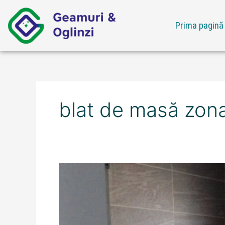
Skip
to
Prima pagină
content
blat de masă zon
Ofertă
blat
de
masă
zona