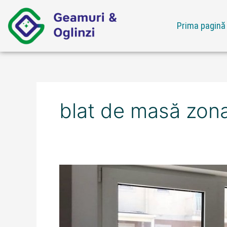
Skip
to
Prima pagină
content
blat de masă zona
Ofertă
blat
de
masă
zona