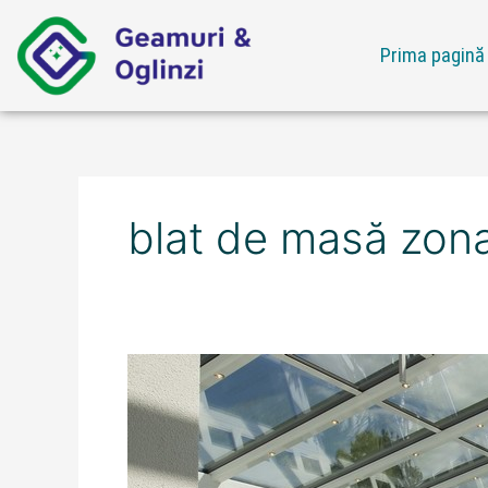
Skip
to
Prima pagină
content
blat de masă zon
Ofertă
blat
de
masă
zona