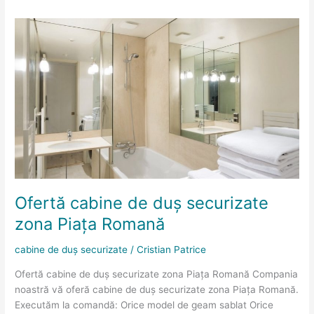
Ofertă
cabine
de
duș
securizate
zona
Piața
Romană
Ofertă cabine de duș securizate
zona Piața Romană
cabine de duș securizate
/
Cristian Patrice
Ofertă cabine de duș securizate zona Piața Romană Compania
noastră vă oferă cabine de duș securizate zona Piața Romană.
Executăm la comandă: Orice model de geam sablat Orice