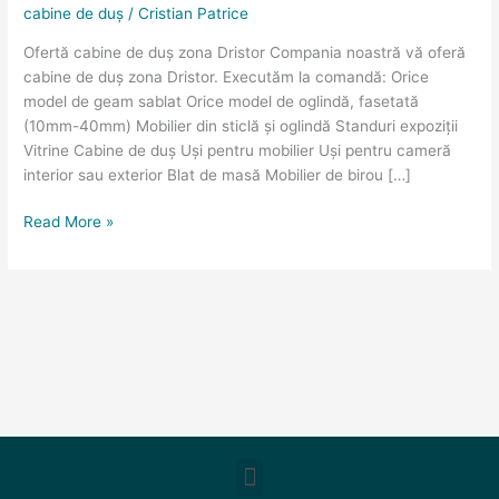
cabine de duș
/
Cristian Patrice
zona
Dristor
Ofertă cabine de duș zona Dristor Compania noastră vă oferă
cabine de duș zona Dristor. Executăm la comandă: Orice
model de geam sablat Orice model de oglindă, fasetată
(10mm-40mm) Mobilier din sticlă și oglindă Standuri expoziții
Vitrine Cabine de duș Uși pentru mobilier Uși pentru cameră
interior sau exterior Blat de masă Mobilier de birou […]
Read More »
Meniu