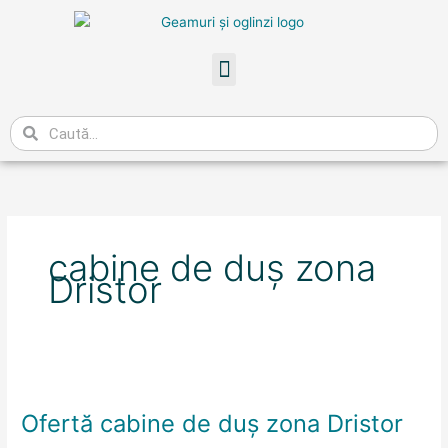
Skip
to
content
Meniu
Caută
cabine de duș zona
Dristor
Ofertă
cabine
Ofertă cabine de duș zona Dristor
de
duș