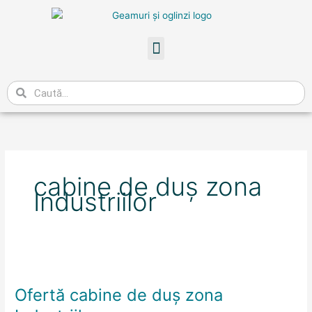
Skip
to
content
Meniu
Caută
cabine de duș zona
Industriilor
Ofertă
cabine
Ofertă cabine de duș zona
de
duș