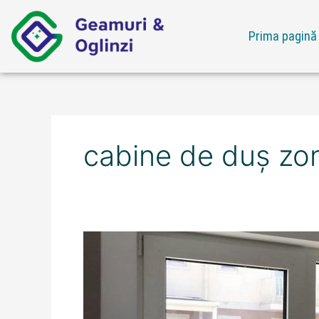
Skip
to
Prima pagină
content
cabine de duș zon
Ofertă
cabine
de
duș
zona