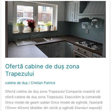
Ofertă
cabine
de
duș
zona
Trapezului
Ofertă cabine de duș zona
Trapezului
cabine de duș
/
Cristian Patrice
Ofertă cabine de duș zona Trapezului Compania noastră vă
oferă cabine de duș zona Trapezului. Executăm la comandă:
Orice model de geam sablat Orice model de oglindă, fasetată
(10mm-40mm) Mobilier din sticlă și oglindă Standuri expoziții