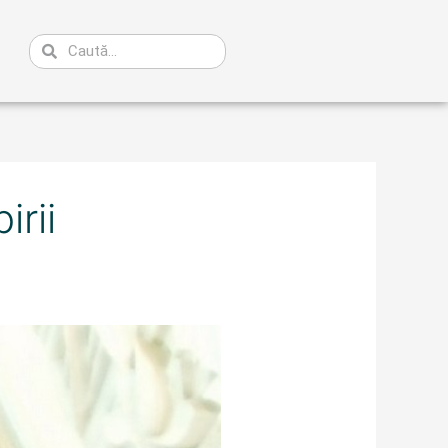
Caută
irii