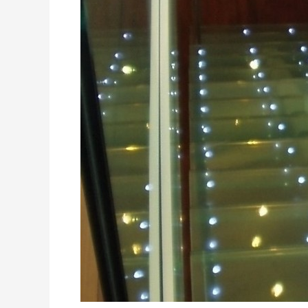
zona
Dealul
Spirii