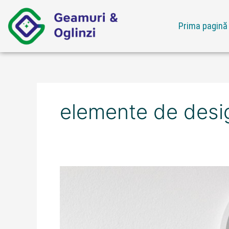
Skip
to
Prima pagină
content
elemente de desig
Ofertă
elemente
de
design
interior