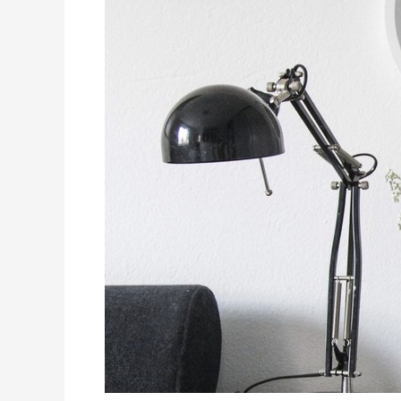
zona
Dorobanți