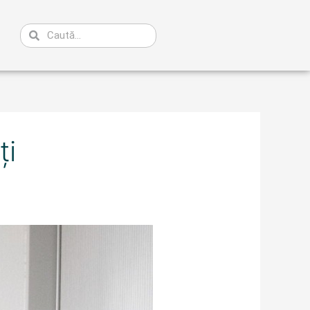
Caută
ți