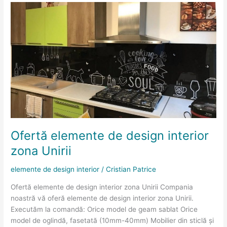
Ofertă
elemente
de
design
interior
zona
Unirii
Ofertă elemente de design interior
zona Unirii
elemente de design interior
/
Cristian Patrice
Ofertă elemente de design interior zona Unirii Compania
noastră vă oferă elemente de design interior zona Unirii.
Executăm la comandă: Orice model de geam sablat Orice
model de oglindă, fasetată (10mm-40mm) Mobilier din sticlă și