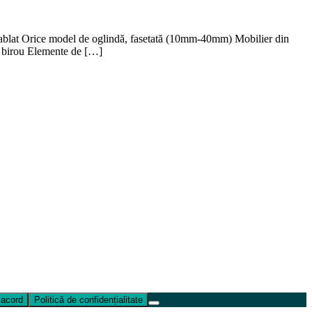
ablat Orice model de oglindă, fasetată (10mm-40mm) Mobilier din
de birou Elemente de […]
 acord
Politică de confidențialitate