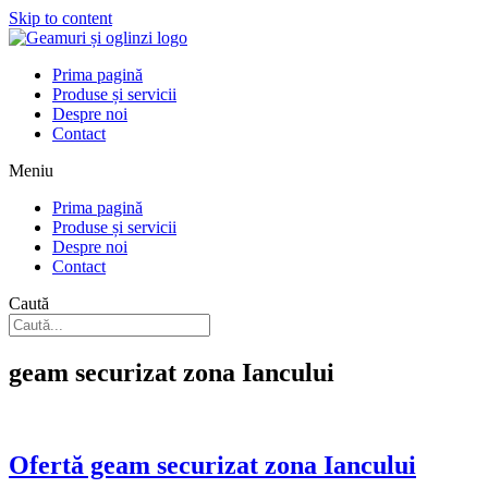
Skip to content
Prima pagină
Produse și servicii
Despre noi
Contact
Meniu
Prima pagină
Produse și servicii
Despre noi
Contact
Caută
geam securizat zona Iancului
Ofertă geam securizat zona Iancului