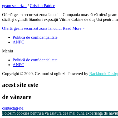
geam securizat
/
Cristian Patrice
Ofertă geam securizat zona Iancului Compania noastră vă oferă geam
sticlă și oglindă Standuri expoziții Vitrine Cabine de duș Uși pentru 
Ofertă geam securizat zona Iancului
Read More »
Politică de confidențialitate
ANPC
Meniu
Politică de confidențialitate
ANPC
Copyright © 2020, Geamuri și oglinzi | Powered by
Backbook Desig
acest site este
de vânzare
contactați-ne!
Folosim cookies pentru a vă asigura cea mai bună experiență de navigar