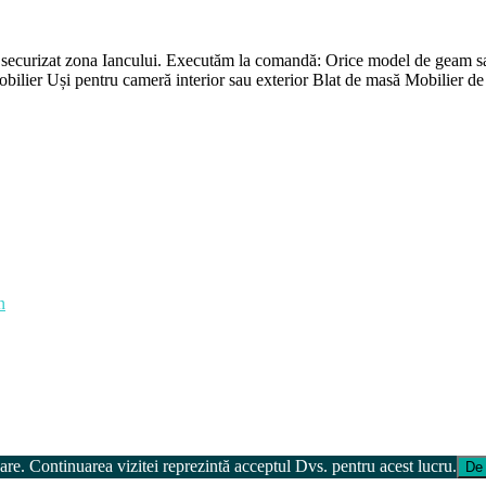
 securizat zona Iancului. Executăm la comandă: Orice model de geam s
mobilier Uși pentru cameră interior sau exterior Blat de masă Mobilier 
n
e. Continuarea vizitei reprezintă acceptul Dvs. pentru acest lucru.
De