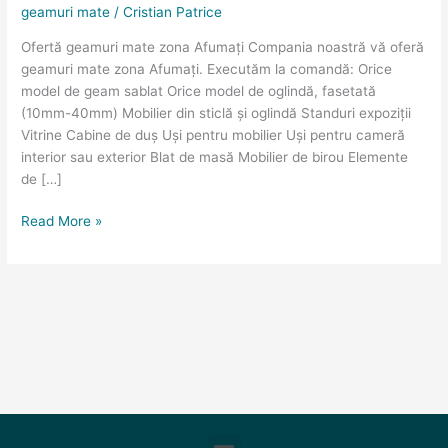
geamuri mate
/
Cristian Patrice
Afumaţi
Ofertă geamuri mate zona Afumaţi Compania noastră vă oferă
geamuri mate zona Afumaţi. Executăm la comandă: Orice
model de geam sablat Orice model de oglindă, fasetată
(10mm-40mm) Mobilier din sticlă și oglindă Standuri expoziții
Vitrine Cabine de duș Uși pentru mobilier Uși pentru cameră
interior sau exterior Blat de masă Mobilier de birou Elemente
de […]
Read More »
Meniu