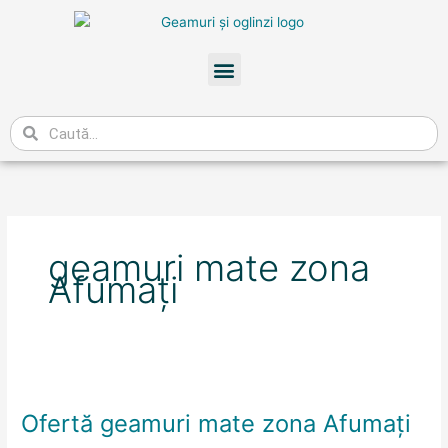
Skip
to
content
Meniu
Caută
geamuri mate zona
Afumaţi
Ofertă
geamuri
Ofertă geamuri mate zona Afumaţi
mate
zona