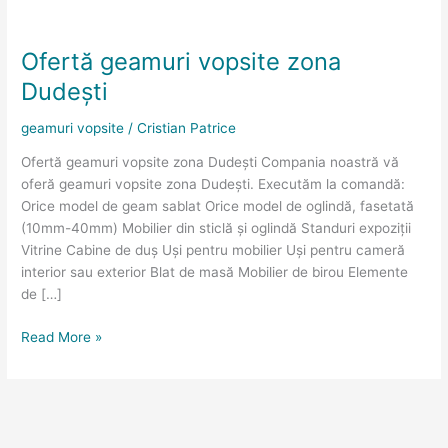
Ofertă
geamuri
Ofertă geamuri vopsite zona
vopsite
zona
Dudești
Dudești
geamuri vopsite
/
Cristian Patrice
Ofertă geamuri vopsite zona Dudești Compania noastră vă
oferă geamuri vopsite zona Dudești. Executăm la comandă:
Orice model de geam sablat Orice model de oglindă, fasetată
(10mm-40mm) Mobilier din sticlă și oglindă Standuri expoziții
Vitrine Cabine de duș Uși pentru mobilier Uși pentru cameră
interior sau exterior Blat de masă Mobilier de birou Elemente
de […]
Read More »