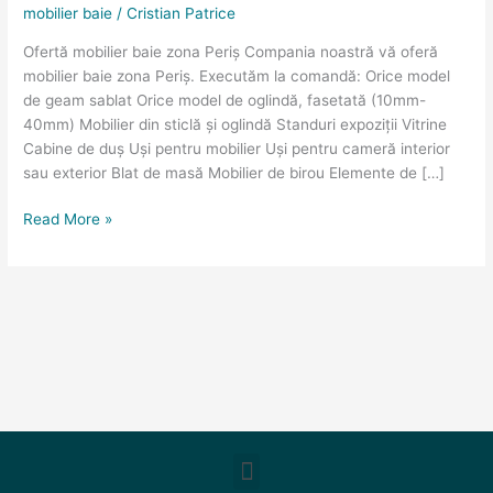
mobilier baie
/
Cristian Patrice
Periş
Ofertă mobilier baie zona Periş Compania noastră vă oferă
mobilier baie zona Periş. Executăm la comandă: Orice model
de geam sablat Orice model de oglindă, fasetată (10mm-
40mm) Mobilier din sticlă și oglindă Standuri expoziții Vitrine
Cabine de duș Uși pentru mobilier Uși pentru cameră interior
sau exterior Blat de masă Mobilier de birou Elemente de […]
Read More »
Meniu