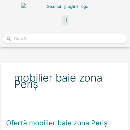
Skip
to
content
Meniu
Caută
mobilier baie zona
Periş
Ofertă
mobilier
Ofertă mobilier baie zona Periş
baie
zona