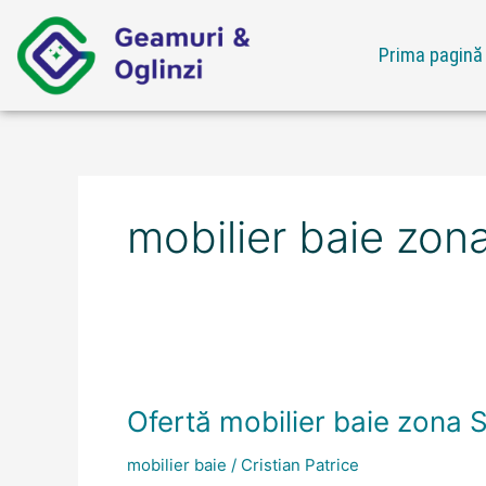
Skip
to
Prima pagină
content
mobilier baie zon
Ofertă
mobilier
Ofertă mobilier baie zona 
baie
zona
mobilier baie
/
Cristian Patrice
Sector