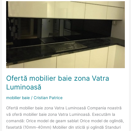
Ofertă
mobilier
baie
zona
Vatra
Luminoasă
Ofertă mobilier baie zona Vatra
Luminoasă
mobilier baie
/
Cristian Patrice
Ofertă mobilier baie zona Vatra Luminoasă Compania noastră
vă oferă mobilier baie zona Vatra Luminoasă. Executăm la
comandă: Orice model de geam sablat Orice model de oglindă,
fasetată (10mm-40mm) Mobilier din sticlă și oglindă Standuri