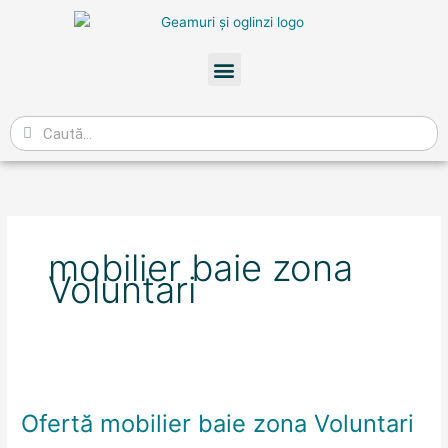
Skip
to
content
Meniu
Caută
mobilier baie zona
Voluntari
Ofertă
mobilier
Ofertă mobilier baie zona Voluntari
baie
zona