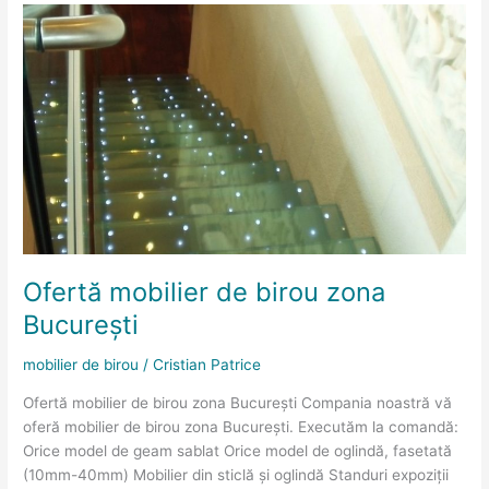
Ofertă
mobilier
de
birou
zona
București
Ofertă mobilier de birou zona
București
mobilier de birou
/
Cristian Patrice
Ofertă mobilier de birou zona București Compania noastră vă
oferă mobilier de birou zona București. Executăm la comandă:
Orice model de geam sablat Orice model de oglindă, fasetată
(10mm-40mm) Mobilier din sticlă și oglindă Standuri expoziții