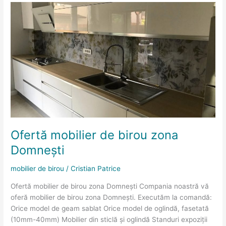
Ofertă
mobilier
de
birou
zona
Domnești
Ofertă mobilier de birou zona
Domnești
mobilier de birou
/
Cristian Patrice
Ofertă mobilier de birou zona Domnești Compania noastră vă
oferă mobilier de birou zona Domnești. Executăm la comandă:
Orice model de geam sablat Orice model de oglindă, fasetată
(10mm-40mm) Mobilier din sticlă și oglindă Standuri expoziții