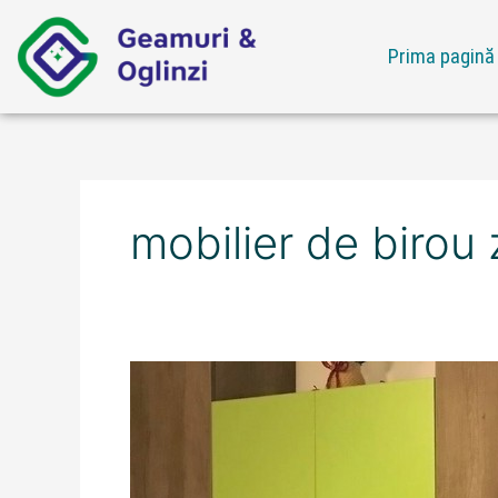
Skip
to
Prima pagină
content
mobilier de birou
Ofertă
mobilier
de
birou
zona