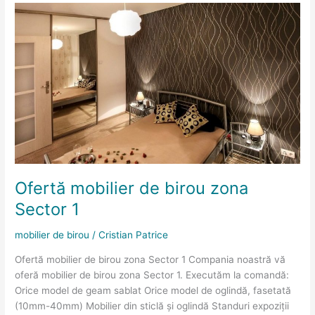
Ofertă
mobilier
de
birou
zona
Sector
1
Ofertă mobilier de birou zona
Sector 1
mobilier de birou
/
Cristian Patrice
Ofertă mobilier de birou zona Sector 1 Compania noastră vă
oferă mobilier de birou zona Sector 1. Executăm la comandă:
Orice model de geam sablat Orice model de oglindă, fasetată
(10mm-40mm) Mobilier din sticlă și oglindă Standuri expoziții