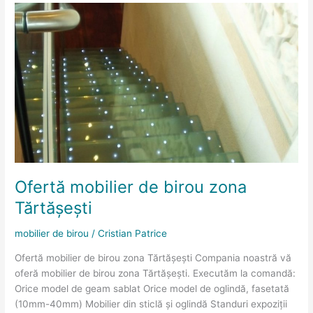
Ofertă
mobilier
de
birou
zona
Tărtăşeşti
Ofertă mobilier de birou zona
Tărtăşeşti
mobilier de birou
/
Cristian Patrice
Ofertă mobilier de birou zona Tărtăşeşti Compania noastră vă
oferă mobilier de birou zona Tărtăşeşti. Executăm la comandă:
Orice model de geam sablat Orice model de oglindă, fasetată
(10mm-40mm) Mobilier din sticlă și oglindă Standuri expoziții