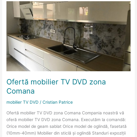
Ofertă
mobilier
TV
DVD
zona
Comana
Ofertă mobilier TV DVD zona
Comana
mobilier TV DVD
/
Cristian Patrice
Ofertă mobilier TV DVD zona Comana Compania noastră vă
oferă mobilier TV DVD zona Comana. Executăm la comandă:
Orice model de geam sablat Orice model de oglindă, fasetată
(10mm-40mm) Mobilier din sticlă și oglindă Standuri expoziții