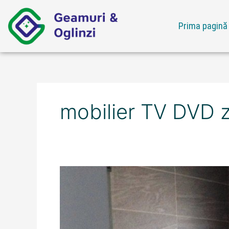
Skip
to
Prima pagină
content
mobilier TV DVD z
Ofertă
mobilier
TV
DVD
zona