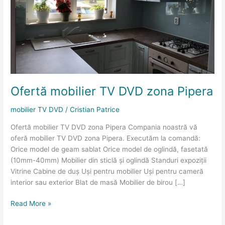
zona
Pipera
Ofertă mobilier TV DVD zona Pipera
mobilier TV DVD
/
Cristian Patrice
Ofertă mobilier TV DVD zona Pipera Compania noastră vă
oferă mobilier TV DVD zona Pipera. Executăm la comandă:
Orice model de geam sablat Orice model de oglindă, fasetată
(10mm-40mm) Mobilier din sticlă și oglindă Standuri expoziții
Vitrine Cabine de duș Uși pentru mobilier Uși pentru cameră
interior sau exterior Blat de masă Mobilier de birou […]
Read More »