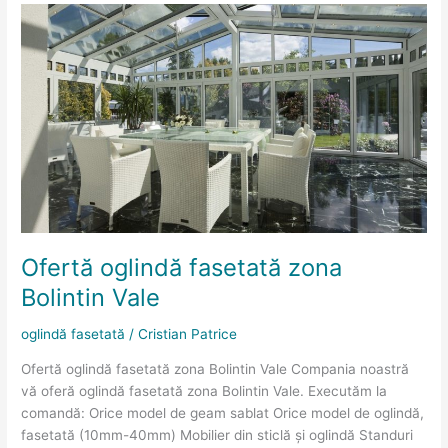
Ofertă
oglindă
fasetată
zona
Bolintin
Vale
Ofertă oglindă fasetată zona
Bolintin Vale
oglindă fasetată
/
Cristian Patrice
Ofertă oglindă fasetată zona Bolintin Vale Compania noastră
vă oferă oglindă fasetată zona Bolintin Vale. Executăm la
comandă: Orice model de geam sablat Orice model de oglindă,
fasetată (10mm-40mm) Mobilier din sticlă și oglindă Standuri