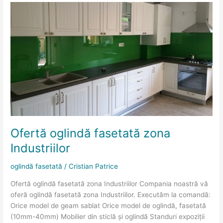
Ofertă
oglindă
fasetată
zona
Industriilor
Ofertă oglindă fasetată zona
Industriilor
oglindă fasetată
/
Cristian Patrice
Ofertă oglindă fasetată zona Industriilor Compania noastră vă
oferă oglindă fasetată zona Industriilor. Executăm la comandă:
Orice model de geam sablat Orice model de oglindă, fasetată
(10mm-40mm) Mobilier din sticlă și oglindă Standuri expoziții