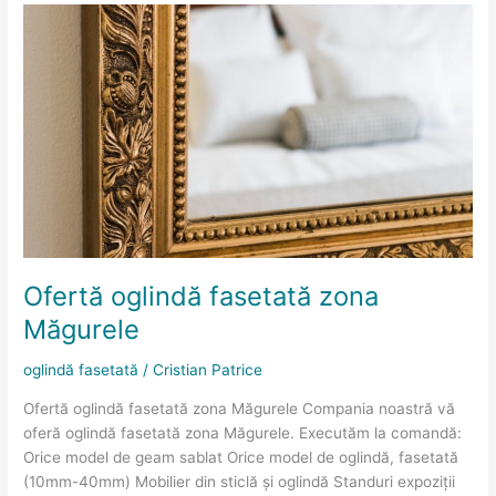
Ofertă
oglindă
fasetată
zona
Măgurele
Ofertă oglindă fasetată zona
Măgurele
oglindă fasetată
/
Cristian Patrice
Ofertă oglindă fasetată zona Măgurele Compania noastră vă
oferă oglindă fasetată zona Măgurele. Executăm la comandă:
Orice model de geam sablat Orice model de oglindă, fasetată
(10mm-40mm) Mobilier din sticlă și oglindă Standuri expoziții