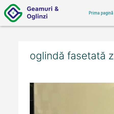
Skip
to
Prima pagină
content
oglindă fasetată 
Ofertă
oglindă
fasetată
zona
Mihai