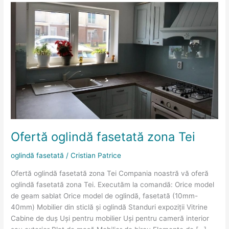
Ofertă
oglindă
fasetată
zona
Tei
Ofertă oglindă fasetată zona Tei
oglindă fasetată
/
Cristian Patrice
Ofertă oglindă fasetată zona Tei Compania noastră vă oferă
oglindă fasetată zona Tei. Executăm la comandă: Orice model
de geam sablat Orice model de oglindă, fasetată (10mm-
40mm) Mobilier din sticlă și oglindă Standuri expoziții Vitrine
Cabine de duș Uși pentru mobilier Uși pentru cameră interior