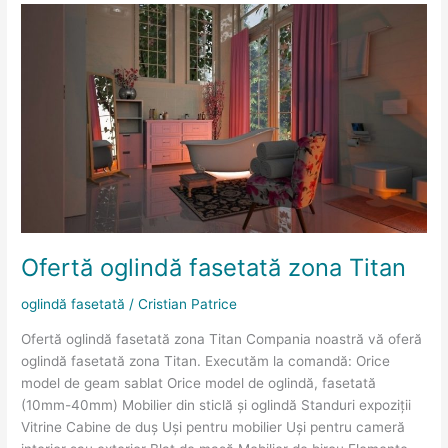
Ofertă
oglindă
fasetată
zona
Titan
Ofertă oglindă fasetată zona Titan
oglindă fasetată
/
Cristian Patrice
Ofertă oglindă fasetată zona Titan Compania noastră vă oferă
oglindă fasetată zona Titan. Executăm la comandă: Orice
model de geam sablat Orice model de oglindă, fasetată
(10mm-40mm) Mobilier din sticlă și oglindă Standuri expoziții
Vitrine Cabine de duș Uși pentru mobilier Uși pentru cameră