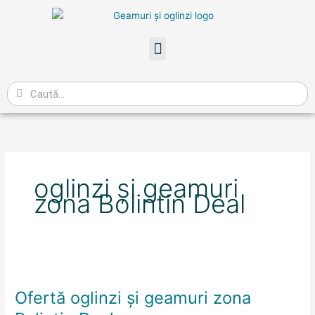
Skip
to
content
Meniu
Caută
oglinzi și geamuri
zona Bolintin Deal
Ofertă
oglinzi
Ofertă oglinzi și geamuri zona
și
geamuri