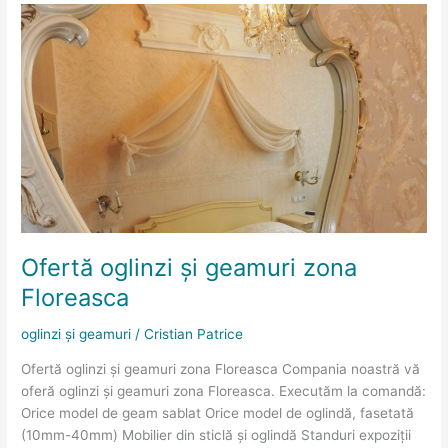
Ofertă
oglinzi
și
geamuri
zona
Floreasca
Ofertă oglinzi și geamuri zona
Floreasca
oglinzi și geamuri
/
Cristian Patrice
Ofertă oglinzi și geamuri zona Floreasca Compania noastră vă
oferă oglinzi și geamuri zona Floreasca. Executăm la comandă:
Orice model de geam sablat Orice model de oglindă, fasetată
(10mm-40mm) Mobilier din sticlă și oglindă Standuri expoziții