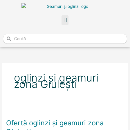
Skip
to
content
Meniu
Caută
oglinzi și geamuri
zona Giulești
Ofertă
oglinzi
Ofertă oglinzi și geamuri zona
și
geamuri